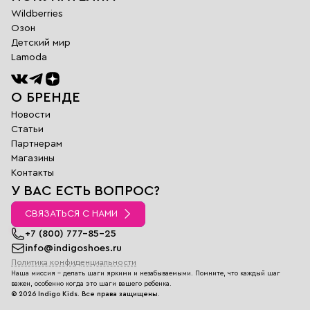
Wildberries
Озон
Детский мир
Lamoda
О БРЕНДЕ
Новости
Статьи
Партнерам
Магазины
Обратная
Контакты
связь
У ВАС ЕСТЬ ВОПРОС?
Заполните поля
ниже и наш
СВЯЗАТЬСЯ С НАМИ
менеджер
перезвонит вам в
+7 (800) 777-85-25
ближайшее время
info@indigoshoes.ru
Политика конфиденциальности
Имя
Наша миссия - делать шаги яркими и незабываемыми. Помните, что каждый шаг
E-
важен, особенно когда это шаги вашего ребенка.
mail
©
2026
Indigo Kids.
Все права защищены.
Телефон