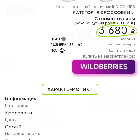
+7
(800)
Каталог
розничной
продукции INDIGO KIDS
777-
КАТЕГОРИЯ
КРОССОВКИ
85-
Стоимость пары
25
[рекомендуемая розничная цена]
info@indigoshoes.ru
3 680
9:00
₽
-
18:00
ЦВЕТ
:
(
серый
)
(МСК)
РАЗМЕРЫ
:
38
-
40
таблица размеров
Группа
ПОЛ
:
(для мальчика)
ВК
Канал в
Купить на маркетплейсе:
Telegram
Канал
в
Дзен
АВТОРИЗАЦИЯ
ХАРАКТЕРИСТИКИ
РЕГИСТРАЦИЯ
Информация
Категория
:
Кроссовки
Цвет
:
Серый
Материал верха
: