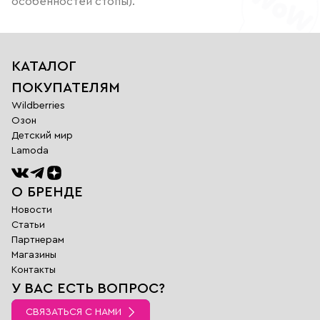
особенностей стопы).
КАТАЛОГ
ПОКУПАТЕЛЯМ
Wildberries
Озон
Детский мир
Lamoda
О БРЕНДЕ
Новости
Статьи
Партнерам
Магазины
Обратная
Контакты
связь
У ВАС ЕСТЬ ВОПРОС?
Заполните поля
ниже и наш
СВЯЗАТЬСЯ С НАМИ
менеджер