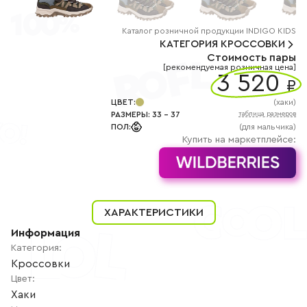
+7
(800)
777-
Каталог
розничной
продукции INDIGO KIDS
85-
25
КАТЕГОРИЯ
КРОССОВКИ
info@indigoshoes.ru
Стоимость пары
9:00
[рекомендуемая розничная цена]
-
3 520
₽
18:00
(МСК)
ЦВЕТ
:
(
хаки
)
Группа
ВК
РАЗМЕРЫ
:
33
-
37
таблица размеров
Канал в
ПОЛ
:
(для мальчика)
Telegram
Купить на маркетплейсе:
Канал
в
Дзен
АВТОРИЗАЦИЯ
РЕГИСТРАЦИЯ
ХАРАКТЕРИСТИКИ
Информация
Категория
:
Кроссовки
Цвет
:
Хаки