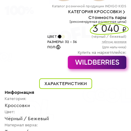
+7
(800)
Каталог
розничной
продукции INDIGO KIDS
777-
КАТЕГОРИЯ
КРОССОВКИ
85-
Стоимость пары
25
[рекомендуемая розничная цена]
info@indigoshoes.ru
3 040
9:00
₽
-
18:00
ЦВЕТ
:
(
чёрный / бежевый
)
(МСК)
РАЗМЕРЫ
:
32
-
36
таблица размеров
Группа
ПОЛ
:
(для мальчика)
ВК
Канал в
Купить на маркетплейсе:
Telegram
Канал
в
Дзен
АВТОРИЗАЦИЯ
ХАРАКТЕРИСТИКИ
РЕГИСТРАЦИЯ
Информация
Категория
:
Кроссовки
Цвет
:
Чёрный / Бежевый
Материал верха
: