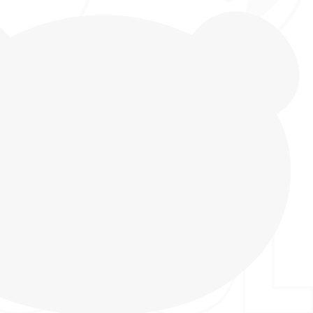
ссовки (chunky-sneakers) от INDIGI KIDS.
ссивный силуэт, игра контрастных материалов и
ые решения - здесь есть всё, чтобы образ
ко и уверенно. Но в INDIGO KIDS стиль неотделим
 Модель имеет сложную конструкцию верха из
териалов. Это не только красота, но и
ость: для надежной поддержки стопы и
ормы верха использованы натуральная кожа и
кстиль отвечает за воздухообмен и повышенную