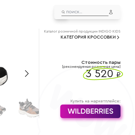
EN
ЛИЧНЫЙ КАБИНЕТ
Каталог
розничной
продукции INDIGO KIDS
КАТЕГОРИЯ
ВЫЙТИ ИЗ АККАУНТА
КРОССОВКИ
ДУТЫШИ
альчиков
Дутыши для мальчиков
евочек
Дутыши для девочек
Стоимость пары
СНОУБУТСЫ
[рекомендуемая розничная цена]
3 520
₽
льчиков
Сноубутсы для мальчиков
вочек
Сноубутсы для девочек
Купить на маркетплейсе: