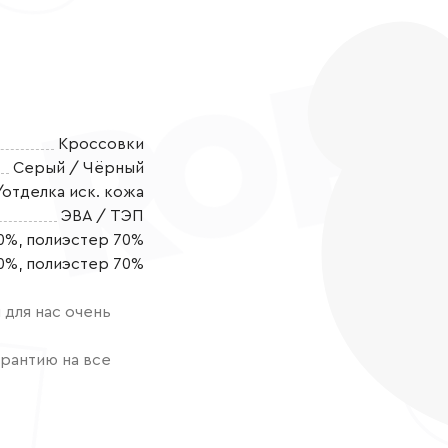
Кроссовки
Серый / Чёрный
/отделка иск. кожа
ЭВА / ТЭП
0%, полиэстер 70%
Массивные кро
0%, полиэстер 70%
Узнаваемый ма
смелые цветов
для нас очень
зазвучал гром
от комфорта.
рантию на все
комбинации ма
функциональн
сохранения ф
экокожа, а те