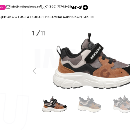
ми
info@indigoshoes.ru
+7 (800) 777-85-25
ДЕ
НОВОСТИ
СТАТЬИ
ПАРТНЕРАМ
МАГАЗИНЫ
КОНТАКТЫ
1
/
11
САНДАЛИИ
ТУФЛИ
иков
Сандалии для мальчиков
Туфли для м
ек
Сандалии для девочек
Туфли для д
МЕМБРАНА
УГГИ
Мембрана для мальчиков
Угги для ма
Мембрана для девочек
Угги для де