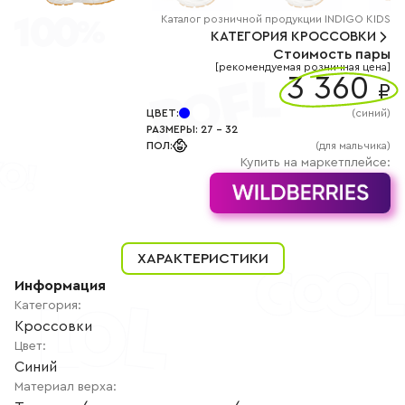
+7
(800)
Каталог
розничной
продукции INDIGO KIDS
777-
КАТЕГОРИЯ
КРОССОВКИ
85-
Стоимость пары
25
[рекомендуемая розничная цена]
info@indigoshoes.ru
3 360
9:00
₽
-
18:00
ЦВЕТ
:
(
синий
)
(МСК)
РАЗМЕРЫ
:
27
-
32
Группа
ПОЛ
:
(для мальчика)
ВК
Канал в
Купить на маркетплейсе:
Telegram
Канал
в
Дзен
АВТОРИЗАЦИЯ
ХАРАКТЕРИСТИКИ
РЕГИСТРАЦИЯ
Информация
Категория
:
Кроссовки
Цвет
:
Синий
Материал верха
: