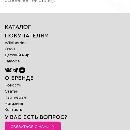
особенностей стопы).
КАТАЛОГ
ПОКУПАТЕЛЯМ
Wildberries
Озон
Детский мир
Lamoda
О БРЕНДЕ
Новости
Статьи
Партнерам
Магазины
Обратная
Контакты
связь
У ВАС ЕСТЬ ВОПРОС?
Заполните поля
ниже и наш
СВЯЗАТЬСЯ С НАМИ
менеджер