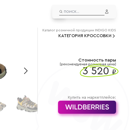
EN
ЛИЧНЫЙ КАБИНЕТ
Каталог
розничной
продукции INDIGO KIDS
КАТЕГОРИЯ
ВЫЙТИ ИЗ АККАУНТА
КРОССОВКИ
ДУТЫШИ
альчиков
Дутыши для мальчиков
евочек
Дутыши для девочек
Стоимость пары
СНОУБУТСЫ
[рекомендуемая розничная цена]
3 520
₽
льчиков
Сноубутсы для мальчиков
вочек
Сноубутсы для девочек
Купить на маркетплейсе: