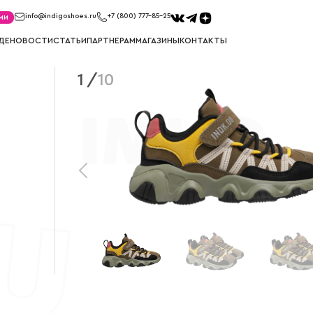
ми
info@indigoshoes.ru
+7 (800) 777-85-25
ДЕ
НОВОСТИ
СТАТЬИ
ПАРТНЕРАМ
МАГАЗИНЫ
КОНТАКТЫ
1
/
10
САНДАЛИИ
ТУФЛИ
иков
Сандалии для мальчиков
Туфли для м
ек
Сандалии для девочек
Туфли для д
МЕМБРАНА
УГГИ
Мембрана для мальчиков
Угги для ма
Мембрана для девочек
Угги для де