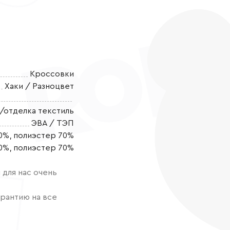
Кроссовки
Хаки / Разноцвет
/отделка текстиль
ЭВА / ТЭП
Кроссовки IND
0%, полиэстер 70%
повседневной 
0%, полиэстер 70%
спортом. Кро
экокожи, нату
для нас очень
соответствую
долговечности
рантию на все
анатомическая
ORTOLIGHT с в