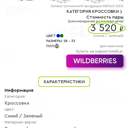
+7
(800)
Каталог
розничной
продукции INDIGO KIDS
777-
КАТЕГОРИЯ
КРОССОВКИ
85-
Стоимость пары
25
[рекомендуемая розничная цена]
info@indigoshoes.ru
3 520
9:00
₽
-
18:00
ЦВЕТ
:
(
синий / зелёный
)
(МСК)
РАЗМЕРЫ
:
28
-
33
Группа
ПОЛ
:
(для мальчика)
ВК
Канал в
Купить на маркетплейсе:
Telegram
Канал
в
Дзен
АВТОРИЗАЦИЯ
ХАРАКТЕРИСТИКИ
РЕГИСТРАЦИЯ
Информация
Категория
:
Кроссовки
Цвет
:
Синий / Зелёный
Материал верха
: