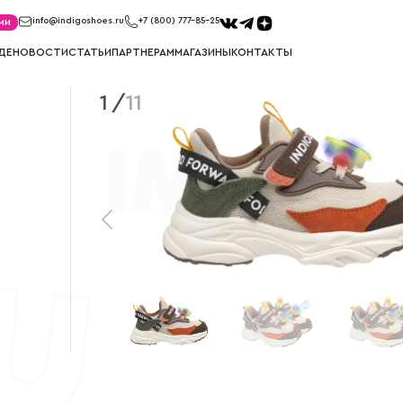
ми
info@indigoshoes.ru
+7 (800) 777-85-25
ДЕ
НОВОСТИ
СТАТЬИ
ПАРТНЕРАМ
МАГАЗИНЫ
КОНТАКТЫ
1
/
11
САНДАЛИИ
ТУФЛИ
иков
Сандалии для мальчиков
Туфли для м
ек
Сандалии для девочек
Туфли для д
МЕМБРАНА
УГГИ
Мембрана для мальчиков
Угги для ма
Мембрана для девочек
Угги для де