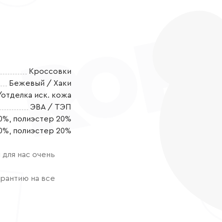
Кроссовки
Бежевый / Хаки
/отделка иск. кожа
ЭВА / ТЭП
0%, полиэстер 20%
Кроссовки для
0%, полиэстер 20%
день! Они пре
летнего врем
для нас очень
текстиля со в
прочными и до
рантию на все
материала ТЭ
нагрузку на с
упражнений. 
ощущения и с