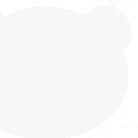
 детей Indigo kids - идеальный выбор на каждый
красно подходят как для весеннего, так и для
ени года. Кроссовки выполнены из дышащего
ставками из натуральной кожи, что делает их
лговечными. Легкая подошва ЭВА со вставками из
П устойчива к истиранию и поглощает ударную
топу во время ходьбы, бега и других спортивных
Хлопковый подклад обеспечивает комфортные
оздает оптимальный микроклимат для ножки