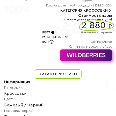
+7
(800)
Каталог
розничной
продукции INDIGO KIDS
777-
КАТЕГОРИЯ
КРОССОВКИ
85-
Стоимость пары
25
[рекомендуемая розничная цена]
info@indigoshoes.ru
2 880
9:00
₽
-
18:00
ЦВЕТ
:
(
бежевый / чёрный
)
(МСК)
РАЗМЕРЫ
:
25
-
30
Группа
ПОЛ
:
(для мальчика)
ВК
Канал в
Купить на маркетплейсе:
Telegram
Канал
в
Дзен
АВТОРИЗАЦИЯ
ХАРАКТЕРИСТИКИ
РЕГИСТРАЦИЯ
Информация
Категория
:
Кроссовки
Цвет
:
Бежевый / Чёрный
Материал верха
: