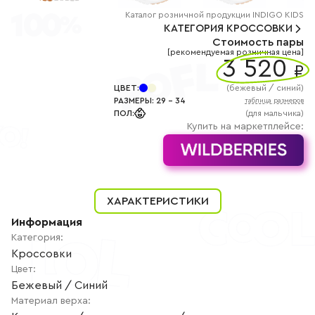
+7
(800)
Каталог
розничной
продукции INDIGO KIDS
777-
КАТЕГОРИЯ
КРОССОВКИ
85-
Стоимость пары
25
[рекомендуемая розничная цена]
info@indigoshoes.ru
3 520
9:00
₽
-
18:00
ЦВЕТ
:
(
бежевый / синий
)
(МСК)
РАЗМЕРЫ
:
29
-
34
таблица размеров
Группа
ПОЛ
:
(для мальчика)
ВК
Канал в
Купить на маркетплейсе:
Telegram
Канал
в
Дзен
АВТОРИЗАЦИЯ
ХАРАКТЕРИСТИКИ
РЕГИСТРАЦИЯ
Информация
Категория
:
Кроссовки
Цвет
:
Бежевый / Синий
Материал верха
: