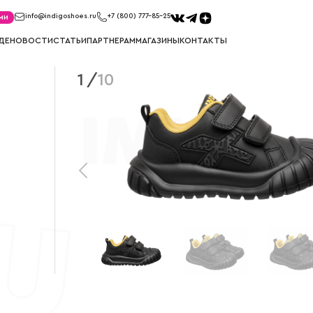
ми
info@indigoshoes.ru
+7 (800) 777-85-25
ДЕ
НОВОСТИ
СТАТЬИ
ПАРТНЕРАМ
МАГАЗИНЫ
КОНТАКТЫ
1
/
10
САНДАЛИИ
ТУФЛИ
иков
Сандалии для мальчиков
Туфли для м
ек
Сандалии для девочек
Туфли для д
МЕМБРАНА
УГГИ
Мембрана для мальчиков
Угги для ма
Мембрана для девочек
Угги для де