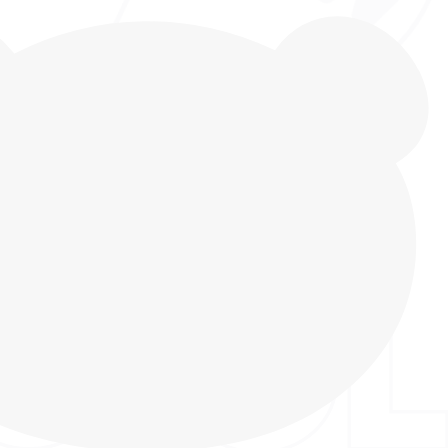
отинки от бренда INDIGO KIDS – идеальный
ивных прогулок летом и в демисезонный период.
 этой модели является усиленный носок,
ит от царапин и потёртостей, позволяя бегать,
ледовать мир без ограничений! Креативный
авит равнодушным ни одного ребёнка! Верх
ыполнен из экокожи – прочного и экологичного
опковая подкладка гипоаллергенна, позволяет
ь и чувствовать себя комфортно в любую погоду.