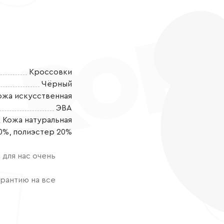
Кроссовки
Чёрный
ожа искусственная
ЭВА
Кожа натуральная
Детские полуб
0%, полиэстер 20%
выбор для акт
Особенностью
для нас очень
который защит
прыгать и исс
рантию на все
дизайн не ост
полуботинок в
материала. Хл
ножкам дышат