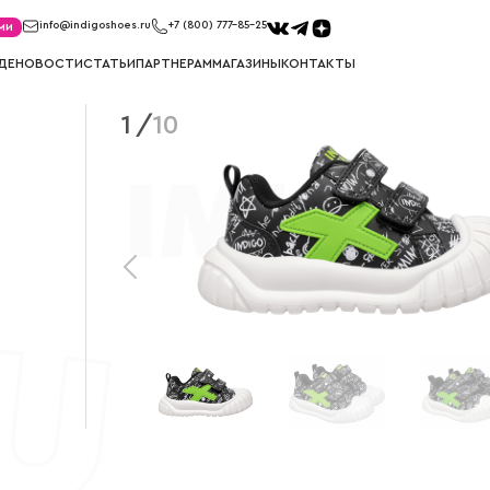
ми
info@indigoshoes.ru
+7 (800) 777-85-25
ДЕ
НОВОСТИ
СТАТЬИ
ПАРТНЕРАМ
МАГАЗИНЫ
КОНТАКТЫ
1
/
10
КЕДЫ
КРОССО
ов
Кеды для мальчиков
Кроссовки д
Кеды для девочек
Кроссовки д
САПОГИ
СНОУБ
ков
Сапоги для мальчиков
Сноубутсы д
к
Сапоги для девочек
Сноубутсы д