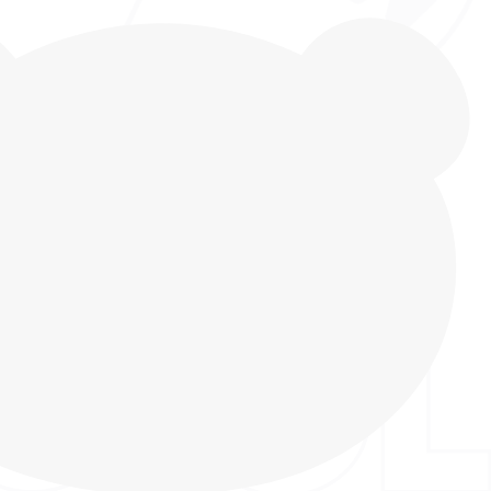
отинки от бренда INDIGO KIDS – идеальный
ивных прогулок летом и в демисезонный период.
 этой модели является усиленный носок,
ит от царапин и потёртостей, позволяя бегать,
ледовать мир без ограничений! Креативный
авит равнодушным ни одного ребёнка! Верх
ыполнен из экокожи – прочного и экологичного
опковая подкладка гипоаллергенна, позволяет
ь и чувствовать себя комфортно в любую погоду.