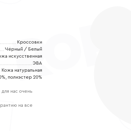
Кроссовки
Чёрный / Белый
ожа искусственная
ЭВА
Кожа натуральная
Детские полуб
0%, полиэстер 20%
выбор для акт
Особенностью
для нас очень
который защит
прыгать и исс
рантию на все
дизайн не ост
полуботинок в
материала. Хл
ножкам дышат