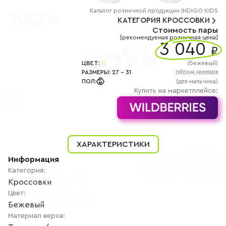
+7
(800)
Каталог
розничной
продукции INDIGO KIDS
777-
КАТЕГОРИЯ
КРОССОВКИ
85-
Стоимость пары
25
[рекомендуемая розничная цена]
info@indigoshoes.ru
3 040
9:00
₽
-
18:00
ЦВЕТ
:
(
бежевый
)
(МСК)
РАЗМЕРЫ
:
27
-
31
таблица размеров
Группа
ПОЛ
:
(для мальчика)
ВК
Канал в
Купить на маркетплейсе:
Telegram
Канал
в
Дзен
АВТОРИЗАЦИЯ
ХАРАКТЕРИСТИКИ
РЕГИСТРАЦИЯ
Информация
Категория
:
Кроссовки
Цвет
:
Бежевый
Материал верха
: