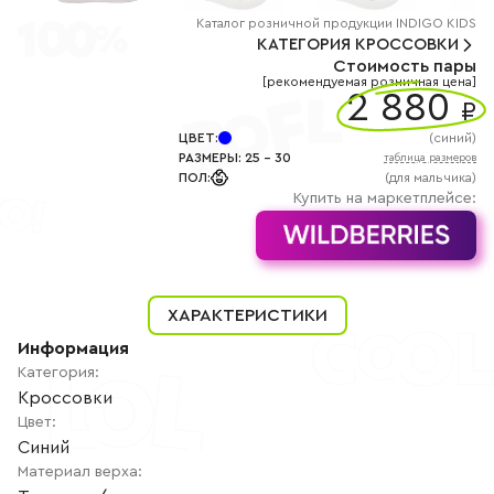
+7
(800)
Каталог
розничной
продукции INDIGO KIDS
777-
КАТЕГОРИЯ
КРОССОВКИ
85-
Стоимость пары
25
[рекомендуемая розничная цена]
info@indigoshoes.ru
2 880
9:00
₽
-
18:00
ЦВЕТ
:
(
синий
)
(МСК)
РАЗМЕРЫ
:
25
-
30
таблица размеров
Группа
ПОЛ
:
(для мальчика)
ВК
Канал в
Купить на маркетплейсе:
Telegram
Канал
в
Дзен
АВТОРИЗАЦИЯ
ХАРАКТЕРИСТИКИ
РЕГИСТРАЦИЯ
Информация
Категория
:
Кроссовки
Цвет
:
Синий
Материал верха
: