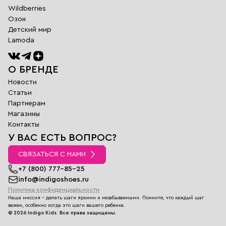
Wildberries
Озон
Детский мир
Lamoda
О БРЕНДЕ
Новости
Статьи
Партнерам
Магазины
Обратная
Контакты
связь
У ВАС ЕСТЬ ВОПРОС?
Заполните поля
ниже и наш
СВЯЗАТЬСЯ С НАМИ
менеджер
перезвонит вам в
+7 (800) 777-85-25
ближайшее время
info@indigoshoes.ru
Политика конфиденциальности
Имя
Наша миссия - делать шаги яркими и незабываемыми. Помните, что каждый шаг
E-
важен, особенно когда это шаги вашего ребенка.
mail
©
2026
Indigo Kids.
Все права защищены.
Телефон