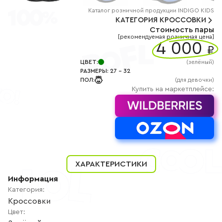
+7
(800)
Каталог
розничной
продукции INDIGO KIDS
777-
КАТЕГОРИЯ
КРОССОВКИ
85-
Стоимость пары
25
[рекомендуемая розничная цена]
info@indigoshoes.ru
4 000
9:00
₽
-
18:00
ЦВЕТ
:
(
зелёный
)
(МСК)
РАЗМЕРЫ
:
27
-
32
Группа
ПОЛ
:
(для девочки)
ВК
Канал в
Купить на маркетплейсе:
Telegram
Канал
в
Дзен
АВТОРИЗАЦИЯ
РЕГИСТРАЦИЯ
ХАРАКТЕРИСТИКИ
Информация
Категория
:
Кроссовки
Цвет
: