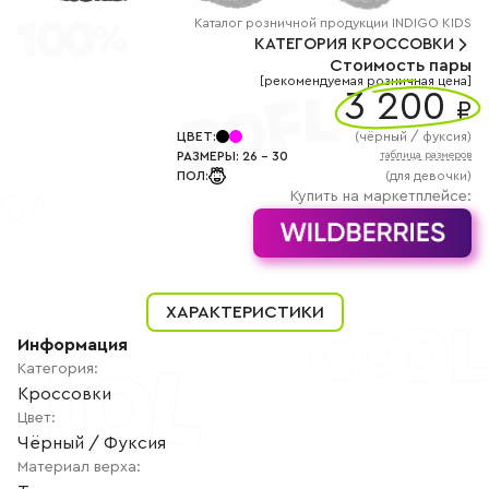
+7
(800)
Каталог
розничной
продукции INDIGO KIDS
777-
КАТЕГОРИЯ
КРОССОВКИ
85-
Стоимость пары
25
[рекомендуемая розничная цена]
info@indigoshoes.ru
3 200
9:00
₽
-
18:00
ЦВЕТ
:
(
чёрный / фуксия
)
(МСК)
РАЗМЕРЫ
:
26
-
30
таблица размеров
Группа
ПОЛ
:
(для девочки)
ВК
Канал в
Купить на маркетплейсе:
Telegram
Канал
в
Дзен
АВТОРИЗАЦИЯ
ХАРАКТЕРИСТИКИ
РЕГИСТРАЦИЯ
Информация
Категория
:
Кроссовки
Цвет
:
Чёрный / Фуксия
Материал верха
: