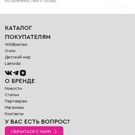
особенностей стопы).
КАТАЛОГ
ПОКУПАТЕЛЯМ
Wildberries
Озон
Детский мир
Lamoda
О БРЕНДЕ
Новости
Статьи
Партнерам
Магазины
Обратная
Контакты
связь
У ВАС ЕСТЬ ВОПРОС?
Заполните поля
ниже и наш
СВЯЗАТЬСЯ С НАМИ
менеджер