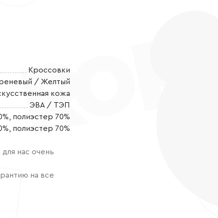
Кроссовки
реневый / Желтый
скусственная кожа
ЭВА / ТЭП
0%, полиэстер 70%
Текстильные к
0%, полиэстер 70%
стильный выб
погоду. Их яр
для нас очень
делают их не
ощущение лег
рантию на все
Верх модели в
экокожи и ча
повышает изн
эстетичный ви