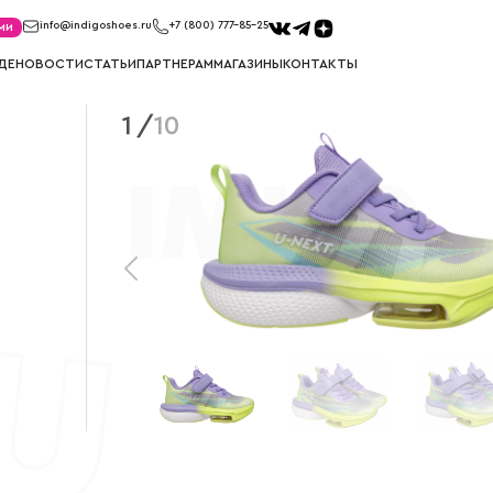
ми
info@indigoshoes.ru
+7 (800) 777-85-25
ДЕ
НОВОСТИ
СТАТЬИ
ПАРТНЕРАМ
МАГАЗИНЫ
КОНТАКТЫ
1
/
10
САНДАЛИИ
ТУФЛИ
иков
Сандалии для мальчиков
Туфли для м
ек
Сандалии для девочек
Туфли для д
МЕМБРАНА
УГГИ
Мембрана для мальчиков
Угги для ма
Мембрана для девочек
Угги для де