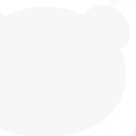
россовки INDIGO KIDS – это идеальный и
ор для повседневной носки в жаркую летнюю
кий, привлекательный дизайн и изящная форма
заменимым дополнением любого образа, создавая
кости, свежести и радости при каждом шаге.
ыполнен из дышащего текстиля с отделкой из
стичным полимерным покрытием, что значительно
осостойкость и придает обуви современный
д. Внутренняя подкладка также изготовлена из