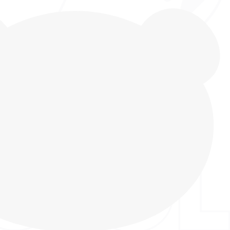
россовки INDIGO KIDS – это идеальный и
р для повседневной носки летом и в теплую
. Их яркий, привлекательный дизайн и приятная
делают их неотразимым дополнением любого
авая ощущение легкости и свежести при каждом
дели выполнен из текстиля с отделкой из
рая добавляет обуви изысканности и
 обеспечивает дополнительную прочность. Для
носостойкости и эстетической