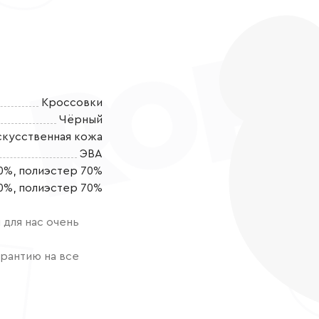
Кроссовки
Чёрный
скусственная кожа
ЭВА
0%, полиэстер 70%
Текстильные к
0%, полиэстер 70%
стильный выбо
весеннюю пору
для нас очень
глазу форма 
образа, созд
рантию на все
шаге. Верх мо
экокожи, кото
одновременно
повышения из