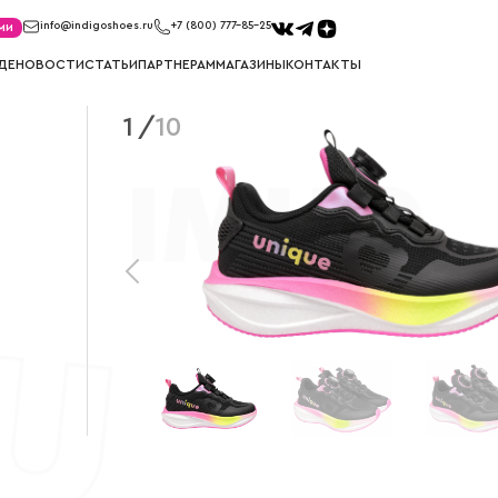
ми
info@indigoshoes.ru
+7 (800) 777-85-25
ДЕ
НОВОСТИ
СТАТЬИ
ПАРТНЕРАМ
МАГАЗИНЫ
КОНТАКТЫ
1
/
10
САНДАЛИИ
ТУФЛИ
иков
Сандалии для мальчиков
Туфли для м
ек
Сандалии для девочек
Туфли для д
МЕМБРАНА
УГГИ
Мембрана для мальчиков
Угги для ма
Мембрана для девочек
Угги для де