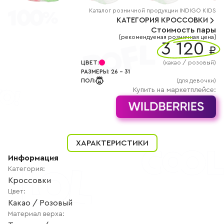
+7
(800)
Каталог
розничной
продукции INDIGO KIDS
777-
КАТЕГОРИЯ
КРОССОВКИ
85-
Стоимость пары
25
[рекомендуемая розничная цена]
info@indigoshoes.ru
3 120
9:00
₽
-
18:00
ЦВЕТ
:
(
какао / розовый
)
(МСК)
РАЗМЕРЫ
:
26
-
31
Группа
ПОЛ
:
(для девочки)
ВК
Канал в
Купить на маркетплейсе:
Telegram
Канал
в
Дзен
АВТОРИЗАЦИЯ
ХАРАКТЕРИСТИКИ
РЕГИСТРАЦИЯ
Информация
Категория
:
Кроссовки
Цвет
:
Какао / Розовый
Материал верха
: