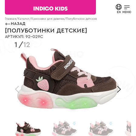
Текст
сообщения
EN
ЗАКРЫТЬ
МЕНЮ
Согласие на
Главная
/
Каталог
/
Кроссовки для девочек
/
Полуботинки детские
92-029C
обработку
НАЗАД
персональных
КАТАЛОГ
[
ПОЛУБОТИНКИ ДЕТСКИЕ
]
данных.
АРТИКУЛ
:
92-029C
Политика
1
/
12
конфиденциальности
О БРЕНДЕ
*
все
поля
НОВОСТИ
обязательны
к
заполнению
СТАТЬИ
СВЯЗАТЬСЯ С НАМИ
ПАРТНЕРАМ
МАГАЗИНЫ
КОНТАКТЫ