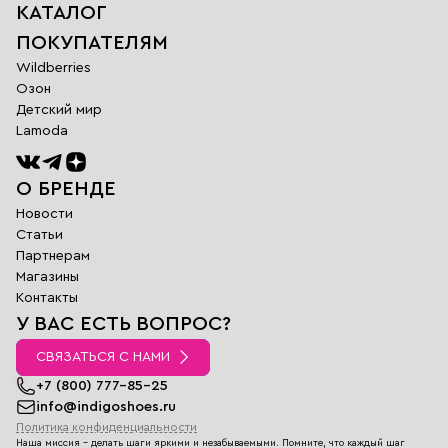
КАТАЛОГ
ПОКУПАТЕЛЯМ
Wildberries
Озон
Детский мир
Lamoda
О БРЕНДЕ
Новости
Статьи
Партнерам
Магазины
Обратная
Контакты
связь
У ВАС ЕСТЬ ВОПРОС?
Заполните поля
ниже и наш
СВЯЗАТЬСЯ С НАМИ
менеджер
перезвонит вам в
+7 (800) 777-85-25
ближайшее время
info@indigoshoes.ru
Политика конфиденциальности
Имя
Наша миссия - делать шаги яркими и незабываемыми. Помните, что каждый шаг