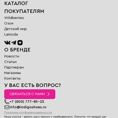
КАТАЛОГ
ПОКУПАТЕЛЯМ
Wildberries
Озон
Детский мир
Lamoda
О БРЕНДЕ
Новости
Статьи
Партнерам
Магазины
Обратная
Контакты
связь
У ВАС ЕСТЬ ВОПРОС?
Заполните поля
ниже и наш
СВЯЗАТЬСЯ С НАМИ
менеджер
перезвонит вам в
+7 (800) 777-85-25
ближайшее время
info@indigoshoes.ru
Политика конфиденциальности
Имя
Наша миссия - делать шаги яркими и незабываемыми. Помните, что каждый шаг