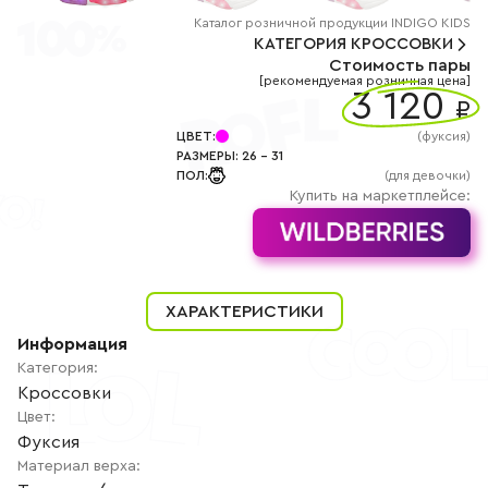
+7
(800)
Каталог
розничной
продукции INDIGO KIDS
777-
КАТЕГОРИЯ
КРОССОВКИ
85-
Стоимость пары
25
[рекомендуемая розничная цена]
info@indigoshoes.ru
3 120
9:00
₽
-
18:00
ЦВЕТ
:
(
фуксия
)
(МСК)
РАЗМЕРЫ
:
26
-
31
Группа
ПОЛ
:
(для девочки)
ВК
Канал в
Купить на маркетплейсе:
Telegram
Канал
в
Дзен
АВТОРИЗАЦИЯ
ХАРАКТЕРИСТИКИ
РЕГИСТРАЦИЯ
Информация
Категория
:
Кроссовки
Цвет
:
Фуксия
Материал верха
: