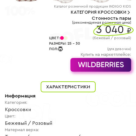
+7
(800)
Каталог
розничной
продукции INDIGO KIDS
777-
КАТЕГОРИЯ
КРОССОВКИ
85-
Стоимость пары
25
[рекомендуемая розничная цена]
info@indigoshoes.ru
3 040
9:00
₽
-
18:00
ЦВЕТ
:
(
бежевый / розовый
)
(МСК)
РАЗМЕРЫ
:
25
-
30
Группа
ПОЛ
:
(для девочки)
ВК
Канал в
Купить на маркетплейсе:
Telegram
Канал
в
Дзен
АВТОРИЗАЦИЯ
ХАРАКТЕРИСТИКИ
РЕГИСТРАЦИЯ
Информация
Категория
:
Кроссовки
Цвет
:
Бежевый / Розовый
Материал верха
: