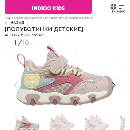
Текст
сообщения
EN
ЗАКРЫТЬ
МЕНЮ
Согласие на
Главная
/
Каталог
/
Кроссовки для девочек
/
Полуботинки детские
90-662A2
обработку
НАЗАД
персональных
КАТАЛОГ
[
ПОЛУБОТИНКИ ДЕТСКИЕ
]
данных.
АРТИКУЛ
:
90-662A2
Политика
1
/
10
конфиденциальности
О БРЕНДЕ
*
все
поля
НОВОСТИ
обязательны
к
заполнению
СТАТЬИ
СВЯЗАТЬСЯ С НАМИ
ПАРТНЕРАМ
МАГАЗИНЫ
КОНТАКТЫ