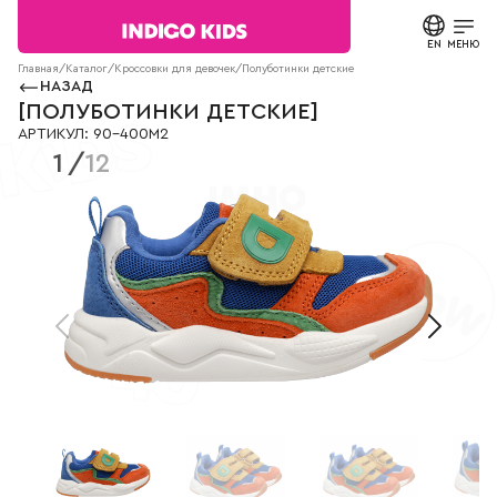
Текст
сообщения
EN
ЗАКРЫТЬ
МЕНЮ
Согласие на
Главная
/
Каталог
/
Кроссовки для девочек
/
Полуботинки детские
90-400M2
обработку
НАЗАД
персональных
КАТАЛОГ
[
ПОЛУБОТИНКИ ДЕТСКИЕ
]
данных.
АРТИКУЛ
:
90-400M2
Политика
1
/
12
конфиденциальности
О БРЕНДЕ
*
все
поля
НОВОСТИ
обязательны
к
заполнению
СТАТЬИ
СВЯЗАТЬСЯ С НАМИ
ПАРТНЕРАМ
МАГАЗИНЫ
КОНТАКТЫ