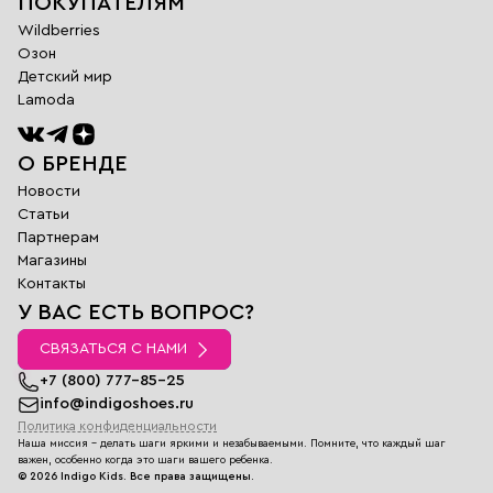
ПОКУПАТЕЛЯМ
Wildberries
Озон
Детский мир
Lamoda
О БРЕНДЕ
Новости
Статьи
Партнерам
Магазины
Обратная
Контакты
связь
У ВАС ЕСТЬ ВОПРОС?
Заполните поля
ниже и наш
СВЯЗАТЬСЯ С НАМИ
менеджер
перезвонит вам в
+7 (800) 777-85-25
ближайшее время
info@indigoshoes.ru
Политика конфиденциальности
Имя
Наша миссия - делать шаги яркими и незабываемыми. Помните, что каждый шаг
E-
важен, особенно когда это шаги вашего ребенка.
mail
©
2026
Indigo Kids.
Все права защищены.
Телефон