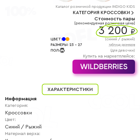
+7
(800)
Каталог
розничной
продукции INDIGO KIDS
777-
КАТЕГОРИЯ
КРОССОВКИ
85-
Стоимость пары
25
[рекомендуемая розничная цена]
info@indigoshoes.ru
3 200
9:00
₽
-
18:00
ЦВЕТ
:
(
синий / рыжий
)
(МСК)
РАЗМЕРЫ
:
23
-
27
таблица размеров
Группа
ПОЛ
:
(для девочки)
ВК
Канал в
Купить на маркетплейсе:
Telegram
Канал
в
Дзен
АВТОРИЗАЦИЯ
ХАРАКТЕРИСТИКИ
РЕГИСТРАЦИЯ
Информация
Категория
:
Кроссовки
Цвет
:
Синий / Рыжий
Материал верха
: