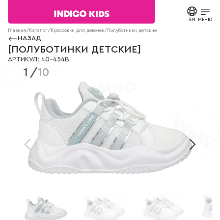
Текст
сообщения
EN
ЗАКРЫТЬ
МЕНЮ
Согласие на
Главная
/
Каталог
/
Кроссовки для девочек
/
Полуботинки детские
40-454B
обработку
НАЗАД
персональных
КАТАЛОГ
[
ПОЛУБОТИНКИ ДЕТСКИЕ
]
данных.
АРТИКУЛ
:
40-454B
Политика
1
/
10
конфиденциальности
О БРЕНДЕ
*
все
поля
НОВОСТИ
обязательны
к
заполнению
СТАТЬИ
СВЯЗАТЬСЯ С НАМИ
ПАРТНЕРАМ
МАГАЗИНЫ
КОНТАКТЫ