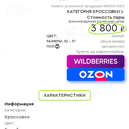
+7
(800)
Каталог
розничной
продукции INDIGO KIDS
777-
КАТЕГОРИЯ
КРОССОВКИ
85-
Стоимость пары
25
[рекомендуемая розничная цена]
info@indigoshoes.ru
3 800
9:00
₽
-
18:00
ЦВЕТ
:
(
белый
)
(МСК)
РАЗМЕРЫ
:
32
-
37
таблица размеров
Группа
ПОЛ
:
(для девочки)
ВК
Канал в
Купить на маркетплейсе:
Telegram
Канал
в
Дзен
АВТОРИЗАЦИЯ
РЕГИСТРАЦИЯ
ХАРАКТЕРИСТИКИ
Информация
Категория
:
Кроссовки
Цвет
: