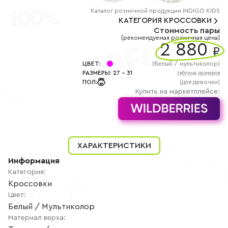
+7
(800)
Каталог
розничной
продукции INDIGO KIDS
777-
КАТЕГОРИЯ
КРОССОВКИ
85-
Стоимость пары
25
[рекомендуемая розничная цена]
info@indigoshoes.ru
2 880
9:00
₽
-
18:00
ЦВЕТ
:
(
белый / мультиколор
)
(МСК)
РАЗМЕРЫ
:
27
-
31
таблица размеров
Группа
ПОЛ
:
(для девочки)
ВК
Канал в
Купить на маркетплейсе:
Telegram
Канал
в
Дзен
АВТОРИЗАЦИЯ
ХАРАКТЕРИСТИКИ
РЕГИСТРАЦИЯ
Информация
Категория
:
Кроссовки
Цвет
:
Белый / Мультиколор
Материал верха
: