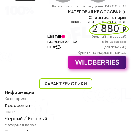
+7
(800)
Каталог
розничной
продукции INDIGO KIDS
777-
КАТЕГОРИЯ
КРОССОВКИ
85-
Стоимость пары
25
[рекомендуемая розничная цена]
info@indigoshoes.ru
2 880
9:00
₽
-
18:00
ЦВЕТ
:
(
чёрный / розовый
)
(МСК)
РАЗМЕРЫ
:
27
-
32
таблица размеров
Группа
ПОЛ
:
(для девочки)
ВК
Канал в
Купить на маркетплейсе:
Telegram
Канал
в
Дзен
АВТОРИЗАЦИЯ
ХАРАКТЕРИСТИКИ
РЕГИСТРАЦИЯ
Информация
Категория
:
Кроссовки
Цвет
:
Чёрный / Розовый
Материал верха
: