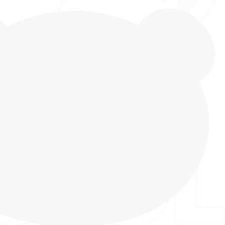
кеды от INDIGO KIDS с укрепленной носочной
я деталь этих кед продумана с заботой о
тивности вашего ребёнка. Эксклюзивная
осочная часть, украшенная фирменным мишкой, –
 декор, это суперсила для кед вашего ребенка!
тельный элемент придает индивидуальность и
 образу. Но самое главное – такой носочек не
их приключений! Теперь вы можете не
 о сохранности обуви вашего ребенка. Наш