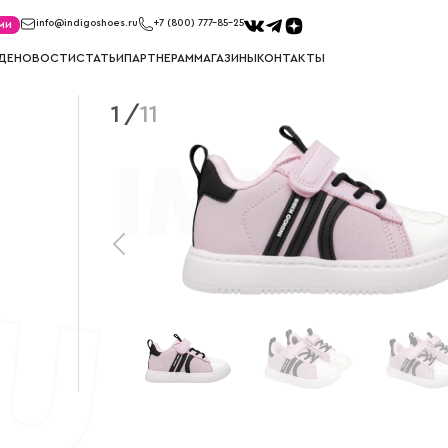
ми
info@indigoshoes.ru
+7 (800) 777-85-25
ДЕ
НОВОСТИ
СТАТЬИ
ПАРТНЕРАМ
МАГАЗИНЫ
КОНТАКТЫ
1
/
11
САНДАЛИИ
ТУФЛИ
иков
Сандалии для мальчиков
Туфли для м
ек
Сандалии для девочек
Туфли для д
МЕМБРАНА
УГГИ
Мембрана для мальчиков
Угги для ма
Мембрана для девочек
Угги для де