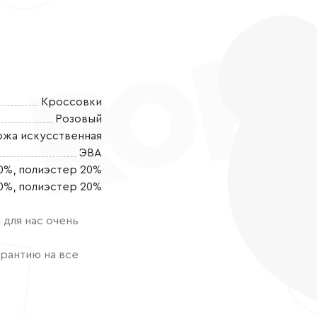
Кроссовки
Розовый
ожа искусственная
ЭВА
0%, полиэстер 20%
Суперлегкие 
0%, полиэстер 20%
частью, кажда
здоровье и ак
для нас очень
полимерная н
это не просто
рантию на все
Этот очарова
стиль каждому
боится никак
беспокоиться