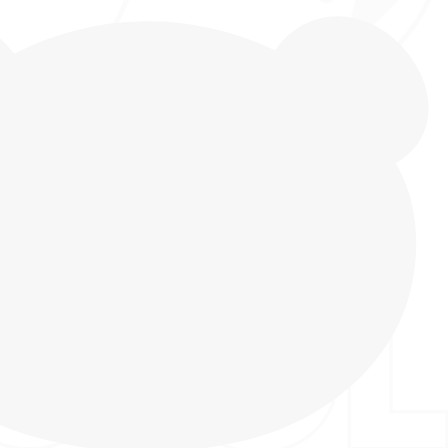
себя мир безупречного качества и стильного
ами INDIGO KIDS! Кеды, украшенные
ми смайликами, звездочками, сердечками и
нут любимой обувью вашего ребенка. Верх
комбинации материалов – высококачественной
елкой из натуральной кожи и текстиля, такая
атериалов обладает оптимальным балансом
стойкостью, воздухопроницаемостью, позволяя
ь" и обеспечивая комфорт даже при длительной