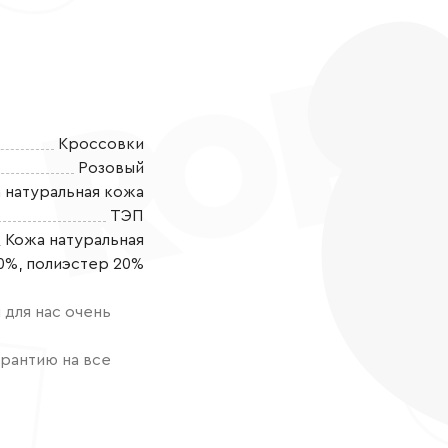
Кроссовки
Розовый
 натуральная кожа
ТЭП
Кожа натуральная
Откройте для 
0%, полиэстер 20%
дизайна с кед
очаровательны
для нас очень
мишками, ста
выполнен из 
рантию на все
экокожи с отд
комбинация м
между износо
ногам "дышат