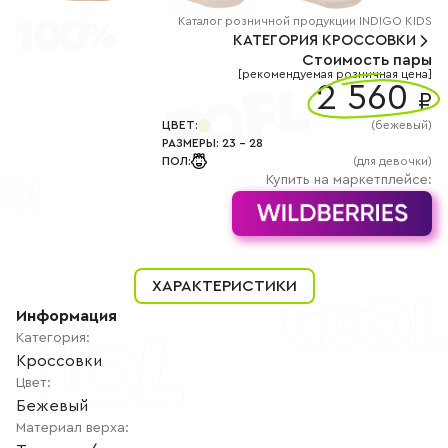
+7
(800)
Каталог
розничной
продукции INDIGO KIDS
777-
КАТЕГОРИЯ
КРОССОВКИ
85-
Стоимость пары
25
[рекомендуемая розничная цена]
info@indigoshoes.ru
2 560
9:00
₽
-
18:00
ЦВЕТ
:
(
бежевый
)
(МСК)
РАЗМЕРЫ
:
23
-
28
Группа
ПОЛ
:
(для девочки)
ВК
Канал в
Купить на маркетплейсе:
Telegram
Канал
в
Дзен
АВТОРИЗАЦИЯ
ХАРАКТЕРИСТИКИ
РЕГИСТРАЦИЯ
Информация
Категория
:
Кроссовки
Цвет
:
Бежевый
Материал верха
: