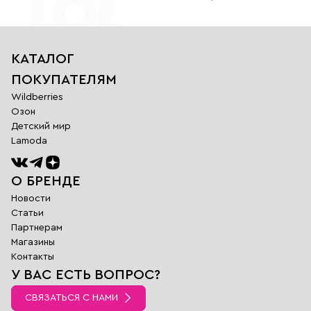
КАТАЛОГ
ПОКУПАТЕЛЯМ
Wildberries
Озон
Детский мир
Lamoda
О БРЕНДЕ
Новости
Статьи
Партнерам
Магазины
Обратная
Контакты
связь
У ВАС ЕСТЬ ВОПРОС?
Заполните поля
ниже и наш
СВЯЗАТЬСЯ С НАМИ
менеджер