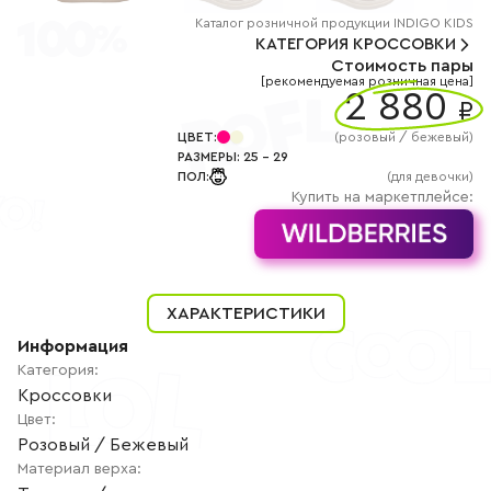
+7
(800)
Каталог
розничной
продукции INDIGO KIDS
777-
КАТЕГОРИЯ
КРОССОВКИ
85-
Стоимость пары
25
[рекомендуемая розничная цена]
info@indigoshoes.ru
2 880
9:00
₽
-
18:00
ЦВЕТ
:
(
розовый / бежевый
)
(МСК)
РАЗМЕРЫ
:
25
-
29
Группа
ПОЛ
:
(для девочки)
ВК
Канал в
Купить на маркетплейсе:
Telegram
Канал
в
Дзен
АВТОРИЗАЦИЯ
ХАРАКТЕРИСТИКИ
РЕГИСТРАЦИЯ
Информация
Категория
:
Кроссовки
Цвет
:
Розовый / Бежевый
Материал верха
: