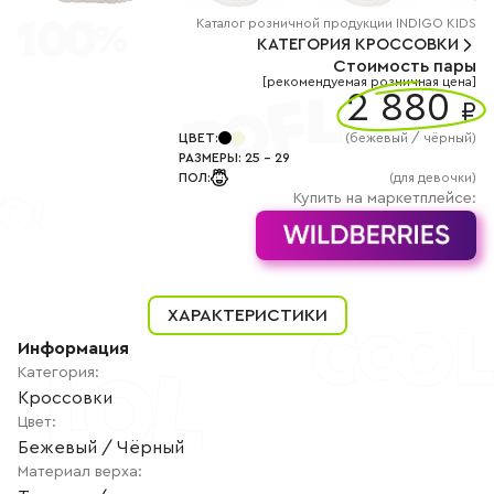
+7
(800)
Каталог
розничной
продукции INDIGO KIDS
777-
КАТЕГОРИЯ
КРОССОВКИ
85-
Стоимость пары
25
[рекомендуемая розничная цена]
info@indigoshoes.ru
2 880
9:00
₽
-
18:00
ЦВЕТ
:
(
бежевый / чёрный
)
(МСК)
РАЗМЕРЫ
:
25
-
29
Группа
ПОЛ
:
(для девочки)
ВК
Канал в
Купить на маркетплейсе:
Telegram
Канал
в
Дзен
АВТОРИЗАЦИЯ
ХАРАКТЕРИСТИКИ
РЕГИСТРАЦИЯ
Информация
Категория
:
Кроссовки
Цвет
:
Бежевый / Чёрный
Материал верха
: