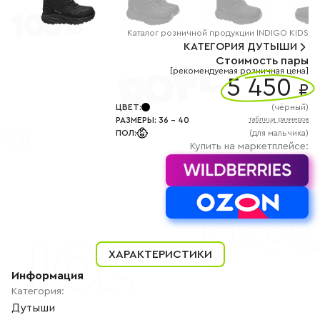
+7
(800)
777-
85-
Каталог
розничной
продукции INDIGO KIDS
25
КАТЕГОРИЯ
ДУТЫШИ
info@indigoshoes.ru
Стоимость пары
9:00
[рекомендуемая розничная цена]
-
5 450
₽
18:00
(МСК)
Группа
ЦВЕТ
:
(
чёрный
)
ВК
РАЗМЕРЫ
:
36
-
40
таблица размеров
Канал в
ПОЛ
:
(для мальчика)
Telegram
Купить на маркетплейсе:
Канал
в
Дзен
АВТОРИЗАЦИЯ
РЕГИСТРАЦИЯ
ХАРАКТЕРИСТИКИ
Информация
Категория
:
Дутыши