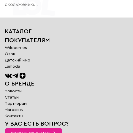
скольжению. .
КАТАЛОГ
ПОКУПАТЕЛЯМ
Wildberries
Озон
Детский мир
Lamoda
О БРЕНДЕ
Новости
Статьи
Партнерам
Магазины
Обратная
Контакты
связь
У ВАС ЕСТЬ ВОПРОС?
Заполните поля
ниже и наш