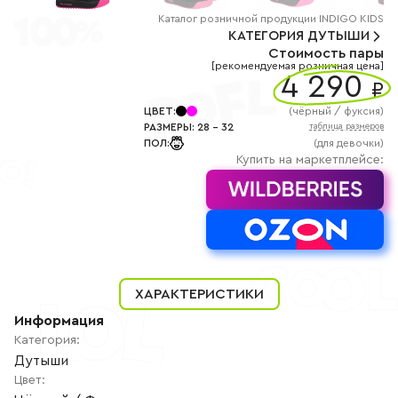
+7
(800)
Каталог
розничной
продукции INDIGO KIDS
777-
КАТЕГОРИЯ
ДУТЫШИ
85-
Стоимость пары
25
[рекомендуемая розничная цена]
info@indigoshoes.ru
4 290
9:00
₽
-
18:00
ЦВЕТ
:
(
чёрный / фуксия
)
(МСК)
РАЗМЕРЫ
:
28
-
32
таблица размеров
Группа
ПОЛ
:
(для девочки)
ВК
Канал в
Купить на маркетплейсе:
Telegram
Канал
в
Дзен
АВТОРИЗАЦИЯ
РЕГИСТРАЦИЯ
ХАРАКТЕРИСТИКИ
Информация
Категория
:
Дутыши
Цвет
: