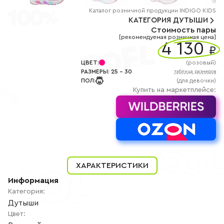
+7
(800)
Каталог
розничной
продукции INDIGO KIDS
777-
КАТЕГОРИЯ
ДУТЫШИ
85-
Стоимость пары
25
[рекомендуемая розничная цена]
info@indigoshoes.ru
4 130
9:00
₽
-
18:00
ЦВЕТ
:
(
розовый
)
(МСК)
РАЗМЕРЫ
:
25
-
30
таблица размеров
Группа
ПОЛ
:
(для девочки)
ВК
Канал в
Купить на маркетплейсе:
Telegram
Канал
в
Дзен
АВТОРИЗАЦИЯ
РЕГИСТРАЦИЯ
ХАРАКТЕРИСТИКИ
Информация
Категория
:
Дутыши
Цвет
: