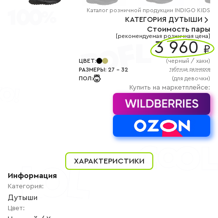
+7
(800)
Каталог
розничной
продукции INDIGO KIDS
777-
КАТЕГОРИЯ
ДУТЫШИ
85-
Стоимость пары
25
[рекомендуемая розничная цена]
info@indigoshoes.ru
3 960
9:00
₽
-
18:00
ЦВЕТ
:
(
черный / хаки
)
(МСК)
РАЗМЕРЫ
:
27
-
32
таблица размеров
Группа
ПОЛ
:
(для девочки)
ВК
Канал в
Купить на маркетплейсе:
Telegram
Канал
в
Дзен
АВТОРИЗАЦИЯ
РЕГИСТРАЦИЯ
ХАРАКТЕРИСТИКИ
Информация
Категория
:
Дутыши
Цвет
: