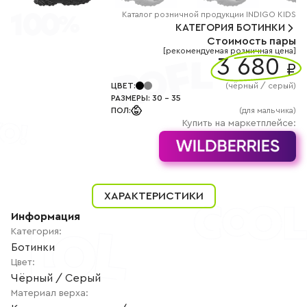
+7
(800)
Каталог
розничной
продукции INDIGO KIDS
777-
КАТЕГОРИЯ
БОТИНКИ
85-
Стоимость пары
25
[рекомендуемая розничная цена]
info@indigoshoes.ru
3 680
9:00
₽
-
18:00
ЦВЕТ
:
(
чёрный / серый
)
(МСК)
РАЗМЕРЫ
:
30
-
35
Группа
ПОЛ
:
(для мальчика)
ВК
Канал в
Купить на маркетплейсе:
Telegram
Канал
в
Дзен
АВТОРИЗАЦИЯ
ХАРАКТЕРИСТИКИ
РЕГИСТРАЦИЯ
Информация
Категория
:
Ботинки
Цвет
:
Чёрный / Серый
Материал верха
: