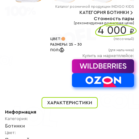
+7
(800)
Каталог
розничной
продукции INDIGO KIDS
777-
КАТЕГОРИЯ
БОТИНКИ
85-
Стоимость пары
25
[рекомендуемая розничная цена]
info@indigoshoes.ru
4 000
9:00
₽
-
18:00
ЦВЕТ
:
(
песочный
)
(МСК)
РАЗМЕРЫ
:
25
-
30
Группа
ПОЛ
:
(для мальчика)
ВК
Канал в
Купить на маркетплейсе:
Telegram
Канал
в
Дзен
АВТОРИЗАЦИЯ
РЕГИСТРАЦИЯ
ХАРАКТЕРИСТИКИ
Информация
Категория
:
Ботинки
Цвет
: