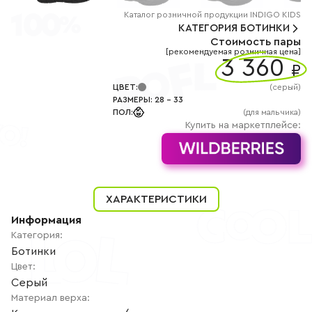
+7
(800)
Каталог
розничной
продукции INDIGO KIDS
777-
КАТЕГОРИЯ
БОТИНКИ
85-
Стоимость пары
25
[рекомендуемая розничная цена]
info@indigoshoes.ru
3 360
9:00
₽
-
18:00
ЦВЕТ
:
(
серый
)
(МСК)
РАЗМЕРЫ
:
28
-
33
Группа
ПОЛ
:
(для мальчика)
ВК
Канал в
Купить на маркетплейсе:
Telegram
Канал
в
Дзен
АВТОРИЗАЦИЯ
ХАРАКТЕРИСТИКИ
РЕГИСТРАЦИЯ
Информация
Категория
:
Ботинки
Цвет
:
Серый
Материал верха
: