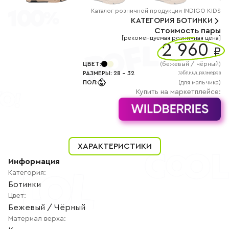
+7
(800)
Каталог
розничной
продукции INDIGO KIDS
777-
КАТЕГОРИЯ
БОТИНКИ
85-
Стоимость пары
25
[рекомендуемая розничная цена]
info@indigoshoes.ru
2 960
9:00
₽
-
18:00
ЦВЕТ
:
(
бежевый / чёрный
)
(МСК)
РАЗМЕРЫ
:
28
-
32
таблица размеров
Группа
ПОЛ
:
(для мальчика)
ВК
Канал в
Купить на маркетплейсе:
Telegram
Канал
в
Дзен
АВТОРИЗАЦИЯ
ХАРАКТЕРИСТИКИ
РЕГИСТРАЦИЯ
Информация
Категория
:
Ботинки
Цвет
:
Бежевый / Чёрный
Материал верха
: