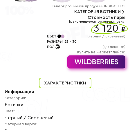
+7
(800)
Каталог
розничной
продукции INDIGO KIDS
777-
КАТЕГОРИЯ
БОТИНКИ
85-
Стоимость пары
25
[рекомендуемая розничная цена]
info@indigoshoes.ru
3 120
9:00
₽
-
18:00
ЦВЕТ
:
(
чёрный / сиреневый
)
(МСК)
РАЗМЕРЫ
:
25
-
30
Группа
ПОЛ
:
(для девочки)
ВК
Канал в
Купить на маркетплейсе:
Telegram
Канал
в
Дзен
АВТОРИЗАЦИЯ
ХАРАКТЕРИСТИКИ
РЕГИСТРАЦИЯ
Информация
Категория
:
Ботинки
Цвет
:
Чёрный / Сиреневый
Материал верха
: