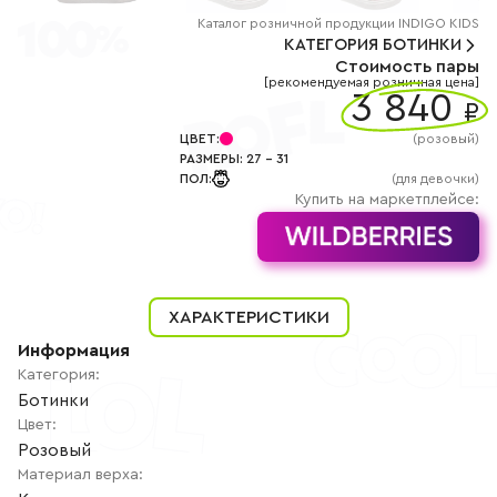
+7
(800)
Каталог
розничной
продукции INDIGO KIDS
777-
КАТЕГОРИЯ
БОТИНКИ
85-
Стоимость пары
25
[рекомендуемая розничная цена]
info@indigoshoes.ru
3 840
9:00
₽
-
18:00
ЦВЕТ
:
(
розовый
)
(МСК)
РАЗМЕРЫ
:
27
-
31
Группа
ПОЛ
:
(для девочки)
ВК
Канал в
Купить на маркетплейсе:
Telegram
Канал
в
Дзен
АВТОРИЗАЦИЯ
ХАРАКТЕРИСТИКИ
РЕГИСТРАЦИЯ
Информация
Категория
:
Ботинки
Цвет
:
Розовый
Материал верха
: