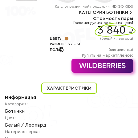
+7
(800)
Каталог
розничной
продукции INDIGO KIDS
777-
КАТЕГОРИЯ
БОТИНКИ
85-
Стоимость пары
25
[рекомендуемая розничная цена]
info@indigoshoes.ru
3 840
9:00
₽
-
18:00
ЦВЕТ
:
(
белый / леопард
)
(МСК)
РАЗМЕРЫ
:
27
-
31
Группа
ПОЛ
:
(для девочки)
ВК
Канал в
Купить на маркетплейсе:
Telegram
Канал
в
Дзен
АВТОРИЗАЦИЯ
ХАРАКТЕРИСТИКИ
РЕГИСТРАЦИЯ
Информация
Категория
:
Ботинки
Цвет
:
Белый / Леопард
Материал верха
: