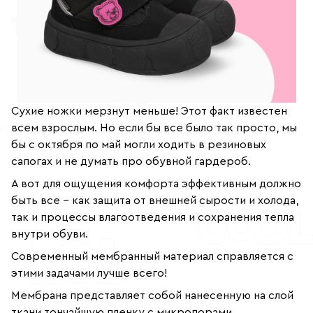
+7
(800)
777-
85-
25
info@indigoshoes.ru
9:00
-
18:00
(МСК)
Группа
Сухие ножки мерзнут меньше! Этот факт известен
ВК
Канал в
всем взрослым. Но если бы все было так просто, мы
Telegram
бы с октября по май могли ходить в резиновых
Канал
в
сапогах и не думать про обувной гардероб.
Дзен
А вот для ощущения комфорта эффективным должно
АВТОРИЗАЦИЯ
быть все - как защита от внешней сырости и холода,
РЕГИСТРАЦИЯ
так и процессы влагоотведения и сохранения тепла
внутри обуви.
Современный мембранный материал справляется с
этими задачами лучше всего!
Мембрана представляет собой нанесенную на слой
ткани тончайшую пленку с микропорами.