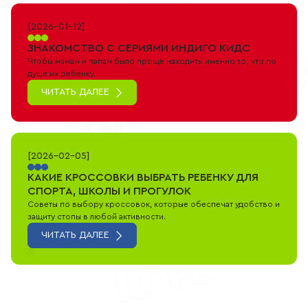
[
2026-01-12
]
ЗНАКОМСТВО С СЕРИЯМИ ИНДИГО КИДС
Чтобы мамам и папам было проще находить именно то, что по
душе их ребенку.
ЧИТАТЬ ДАЛЕЕ
[
2026-02-05
]
КАКИЕ КРОССОВКИ ВЫБРАТЬ РЕБЕНКУ ДЛЯ
СПОРТА, ШКОЛЫ И ПРОГУЛОК
Советы по выбору кроссовок, которые обеспечат удобство и
защиту стопы в любой активности.
ЧИТАТЬ ДАЛЕЕ