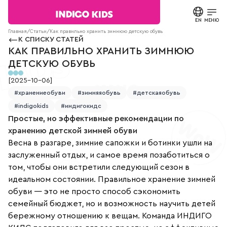
Текст
сообщения
EN
ЗАКРЫТЬ
МЕНЮ
Поиск в
Согласие на
Главная
/
Статьи
/
Как правильно хранить зимнюю детскую обувь
каталоге
обработку
К СПИСКУ СТАТЕЙ
персональных
КАТАЛОГ
КАК ПРАВИЛЬНО ХРАНИТЬ ЗИМНЮЮ
данных.
ДЕТСКУЮ ОБУВЬ
Политика
конфиденциальности
О БРЕНДЕ
[
2025-10-06
]
*
все
#хранениеобуви
#зимняяобувь
#детскаяобувь
поля
НОВОСТИ
обязательны
#indigokids
#индигокидс
к
заполнению
Простые, но эффективные рекомендации по
СТАТЬИ
СВЯЗАТЬСЯ С НАМИ
хранению детской зимней обуви
Весна в разгаре, зимние сапожки и ботинки ушли на
ПАРТНЕРАМ
заслуженный отдых, и самое время позаботиться о
том, чтобы они встретили следующий сезон в
МАГАЗИНЫ
идеальном состоянии. Правильное хранение зимней
обуви — это не просто способ сэкономить
семейный бюджет, но и возможность научить детей
КОНТАКТЫ
бережному отношению к вещам. Команда ИНДИГО