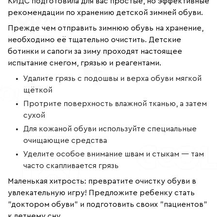
КИДС подготовила для вас простые, но эффективные
+7
(800)
рекомендации по хранению детской зимней обуви.
777-
85-
Прежде чем отправить зимнюю обувь на хранение,
25
info@indigoshoes.ru
необходимо её тщательно очистить. Детские
9:00
ботинки и сапоги за зиму проходят настоящее
-
18:00
испытание снегом, грязью и реагентами.
(МСК)
Группа
Удалите грязь с подошвы и верха обуви мягкой
ВК
Канал в
щёткой
Telegram
Канал
Протрите поверхность влажной тканью, а затем
в
Дзен
сухой
Для кожаной обуви используйте специальные
АВТОРИЗАЦИЯ
очищающие средства
РЕГИСТРАЦИЯ
Уделите особое внимание швам и стыкам — там
часто скапливается грязь
Маленькая хитрость: превратите очистку обуви в
увлекательную игру! Предложите ребенку стать
"доктором обуви" и подготовить своих "пациентов"
к летнему сну.