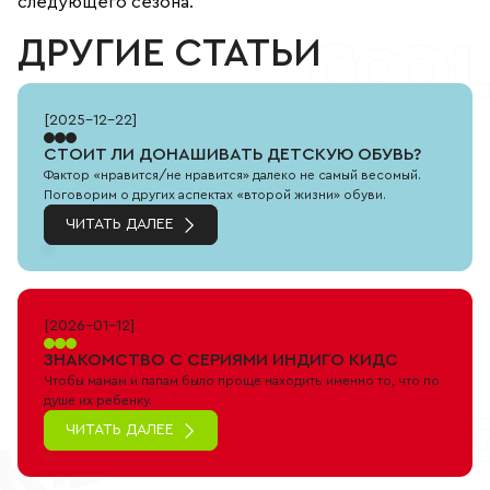
следующего сезона.
ДРУГИЕ СТАТЬИ
[
2025-12-22
]
СТОИТ ЛИ ДОНАШИВАТЬ ДЕТСКУЮ ОБУВЬ?
Фактор «нравится/не нравится» далеко не самый весомый.
Поговорим о других аспектах «второй жизни» обуви.
ЧИТАТЬ ДАЛЕЕ
[
2026-01-12
]
ЗНАКОМСТВО С СЕРИЯМИ ИНДИГО КИДС
Чтобы мамам и папам было проще находить именно то, что по
душе их ребенку.
ЧИТАТЬ ДАЛЕЕ