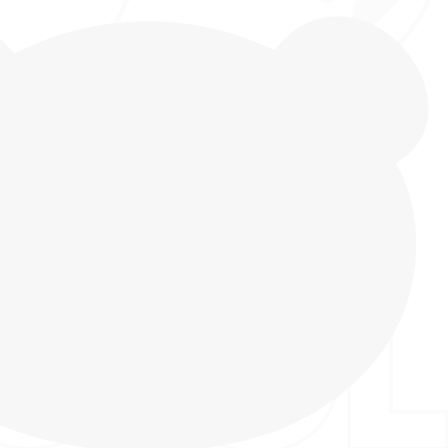
DIGO KIDS для мальчиков со светодиодными
гоньками, для повседневной носки, детского
го отдыха. Модель выполнена из
цательного текстильного материала с
скусственной кожи. Подклад из дышащего
печивает хорошие гигроскопические,
ионные и гигиенические свойства. Стелька
, для равномерного распределения нагрузки на
и поддержания стопы в правильном положении.