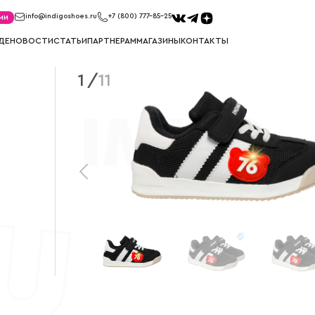
ми
info@indigoshoes.ru
+7 (800) 777-85-25
ДЕ
НОВОСТИ
СТАТЬИ
ПАРТНЕРАМ
МАГАЗИНЫ
КОНТАКТЫ
1
/
11
САНДАЛИИ
ТУФЛИ
иков
Сандалии для мальчиков
Туфли для м
ек
Сандалии для девочек
Туфли для д
МЕМБРАНА
УГГИ
Мембрана для мальчиков
Угги для ма
Мембрана для девочек
Угги для де