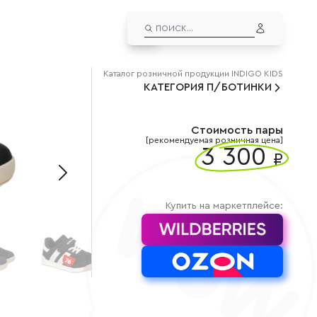
EN
ЛИЧНЫЙ КАБИНЕТ
Каталог
розничной
продукции INDIGO KIDS
КАТЕГОРИЯ
ВЫЙТИ ИЗ АККАУНТА
П/БОТИНКИ
ДУТЫШИ
альчиков
Дутыши для мальчиков
евочек
Дутыши для девочек
Стоимость пары
[рекомендуемая розничная цена]
3 300
СНОУБУТСЫ
₽
льчиков
Сноубутсы для мальчиков
вочек
Сноубутсы для девочек
Купить на маркетплейсе: