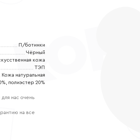
П/ботинки
Чёрный
скусственная кожа
ТЭП
Кожа натуральная
Кроссовки IN
0%, полиэстер 20%
мерцающими о
сада, активно
для нас очень
воздухопрони
элементами и
рантию на все
хлопока обес
терморегуляц
анатомическая
ноги и спину 