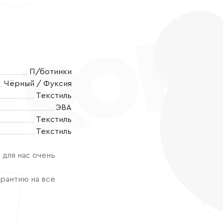
П/ботинки
Чёрный / Фуксия
Текстиль
ЭВА
Текстиль
Стильные и яр
Текстиль
и возможность
из материала 
для нас очень
скользит. Под
дополнительну
рантию на все
оригинальный
более яркой и
воздухопрониц
дополнительну