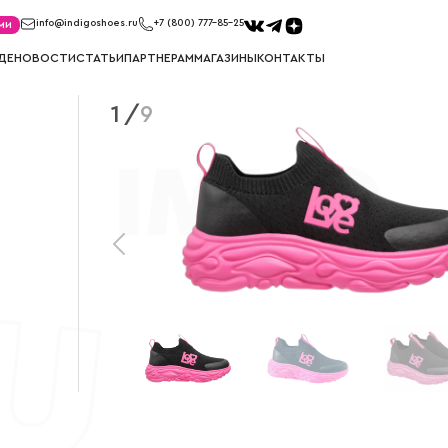
ми
info@indigoshoes.ru
+7 (800) 777-85-25
ДЕ
НОВОСТИ
СТАТЬИ
ПАРТНЕРАМ
МАГАЗИНЫ
КОНТАКТЫ
1
/
9
КЕДЫ
КРОССО
ов
Кеды для мальчиков
Кроссовки д
Кеды для девочек
Кроссовки д
САПОГИ
СНОУБ
ков
Сапоги для мальчиков
Сноубутсы д
к
Сапоги для девочек
Сноубутсы д