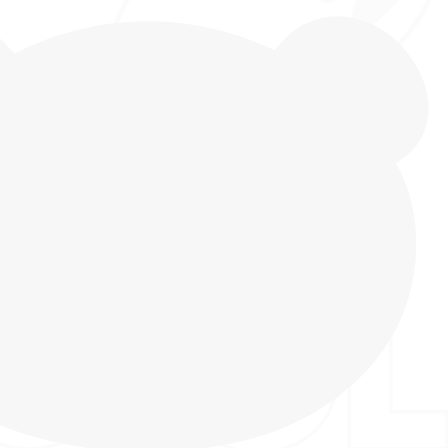
кие кроссовки-носки. Дети любят их за легкость
 быстро обувать. Размеры 31-36. Гибкая подошва
ЭВА обладает хорошей износостойкостью, не
ошва рельефная, что придает ей уникальность и
ю эстетику. У нее необычный дизайн и
 фирменный принт, который делает модель еще
 заметной. Обувь выполнена из
аемого текстиля. Носочная часть имеет
ю защиту: кроссовки подходят для активных игр