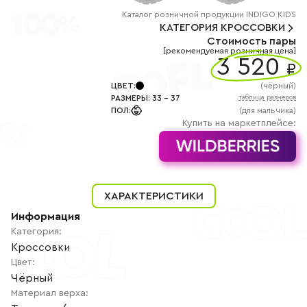
+7
(800)
Каталог
розничной
продукции INDIGO KIDS
777-
КАТЕГОРИЯ
КРОССОВКИ
85-
Стоимость пары
25
[рекомендуемая розничная цена]
info@indigoshoes.ru
3 520
9:00
₽
-
18:00
ЦВЕТ
:
(
чёрный
)
(МСК)
РАЗМЕРЫ
:
33
-
37
таблица размеров
Группа
ПОЛ
:
(для мальчика)
ВК
Канал в
Купить на маркетплейсе:
Telegram
Канал
в
Дзен
АВТОРИЗАЦИЯ
ХАРАКТЕРИСТИКИ
РЕГИСТРАЦИЯ
Информация
Категория
:
Кроссовки
Цвет
:
Чёрный
Материал верха
: