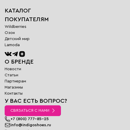
КАТАЛОГ
ПОКУПАТЕЛЯМ
Wildberries
Озон
Детский мир
Lamoda
О БРЕНДЕ
Новости
Статьи
Партнерам
Магазины
Обратная
Контакты
связь
У ВАС ЕСТЬ ВОПРОС?
Заполните поля
ниже и наш
СВЯЗАТЬСЯ С НАМИ
менеджер
перезвонит вам в
+7 (800) 777-85-25
ближайшее время
info@indigoshoes.ru