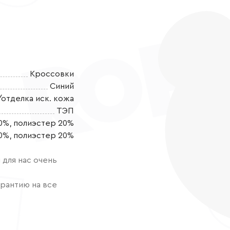
Кроссовки
Синий
/отделка иск. кожа
ТЭП
0%, полиэстер 20%
Детская обувь
0%, полиэстер 20%
активного от
мишкой, что п
для нас очень
Кроссовки вып
натуральной 
рантию на все
высоким станд
Комбинация м
течение всего
свежем воздух