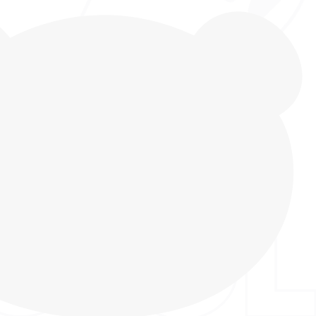
 от бренда INDIGO KIDS для повседневной носки,
дыха и спорта. Модель украшена фирменным
ридаёт ей уникальный и стильный внешний вид.
олнены из комбинации материалов: текстиля,
кожи и экокожи, которые соответствуют
артам комфорта, безопасности и долговечности.
атериалов создает оптимальный микроклимат в
 дня и во время продолжительной прогулки на
е. В качестве материала для подклада