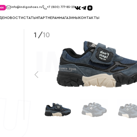
ми
info@indigoshoes.ru
+7 (800) 777-85-25
ДЕ
НОВОСТИ
СТАТЬИ
ПАРТНЕРАМ
МАГАЗИНЫ
КОНТАКТЫ
1
/
10
САНДАЛИИ
ТУФЛИ
иков
Сандалии для мальчиков
Туфли для м
ек
Сандалии для девочек
Туфли для д
МЕМБРАНА
УГГИ
Мембрана для мальчиков
Угги для ма
Мембрана для девочек
Угги для де