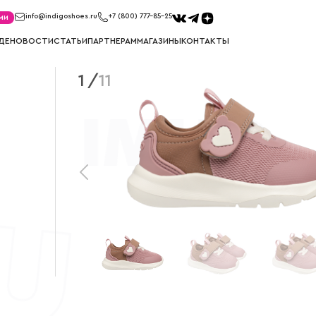
ми
info@indigoshoes.ru
+7 (800) 777-85-25
ДЕ
НОВОСТИ
СТАТЬИ
ПАРТНЕРАМ
МАГАЗИНЫ
КОНТАКТЫ
1
/
11
САНДАЛИИ
ТУФЛИ
иков
Сандалии для мальчиков
Туфли для м
ек
Сандалии для девочек
Туфли для д
МЕМБРАНА
УГГИ
Мембрана для мальчиков
Угги для ма
Мембрана для девочек
Угги для де