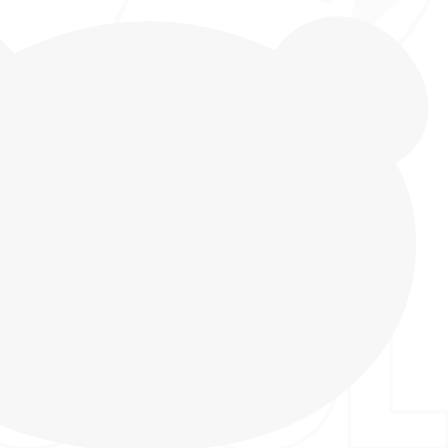
екстильные кроссовки от INDIGO KIDS – это
 для Вашего ребенка для повседневной носки
лой весной, занятий спортом или просто сменной
ком саду! Модель выполнена из дышащего
орый создает оптимальный микроклимат в
 дня и во время продолжительной прогулки на
хе. Носочная часть усилена полимерным
пяточная – резиновой нашивной деталью.
хлопкового текстиля – нежная, гипоаллергенная,