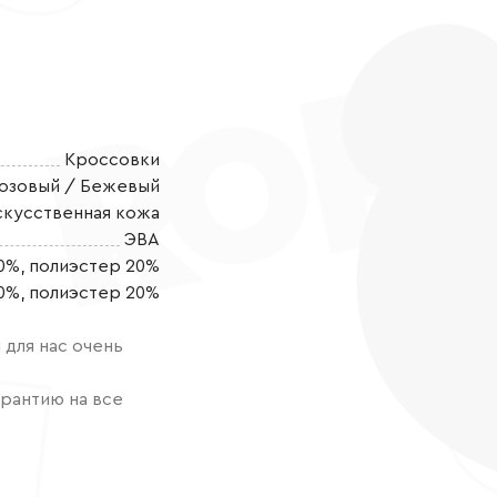
Кроссовки
озовый / Бежевый
скусственная кожа
ЭВА
0%, полиэстер 20%
Суперлегкие т
0%, полиэстер 20%
лучший выбор
летом или теп
для нас очень
обуви в детс
текстиля, кот
рантию на все
течение всего
свежем возду
покрытием, а 
Подкладка из 