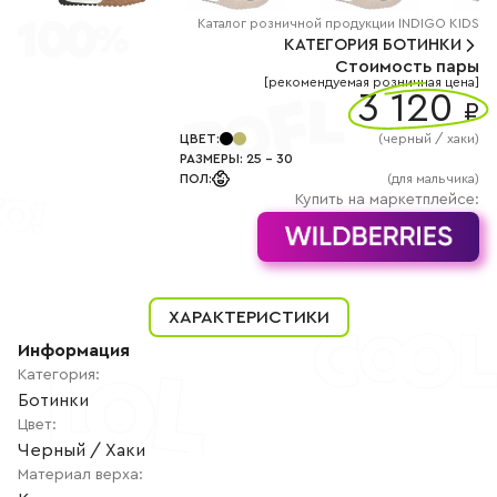
+7
(800)
Каталог
розничной
продукции INDIGO KIDS
777-
КАТЕГОРИЯ
БОТИНКИ
85-
Стоимость пары
25
[рекомендуемая розничная цена]
info@indigoshoes.ru
3 120
9:00
₽
-
18:00
ЦВЕТ
:
(
черный / хаки
)
(МСК)
РАЗМЕРЫ
:
25
-
30
Группа
ПОЛ
:
(для мальчика)
ВК
Канал в
Купить на маркетплейсе:
Telegram
Канал
в
Дзен
АВТОРИЗАЦИЯ
ХАРАКТЕРИСТИКИ
РЕГИСТРАЦИЯ
Информация
Категория
:
Ботинки
Цвет
:
Черный / Хаки
Материал верха
: