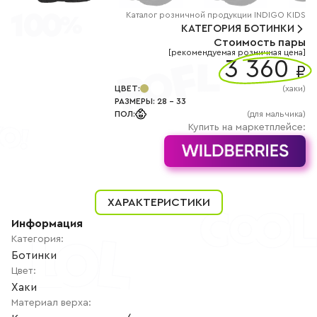
+7
(800)
Каталог
розничной
продукции INDIGO KIDS
777-
КАТЕГОРИЯ
БОТИНКИ
85-
Стоимость пары
25
[рекомендуемая розничная цена]
info@indigoshoes.ru
3 360
9:00
₽
-
18:00
ЦВЕТ
:
(
хаки
)
(МСК)
РАЗМЕРЫ
:
28
-
33
Группа
ПОЛ
:
(для мальчика)
ВК
Канал в
Купить на маркетплейсе:
Telegram
Канал
в
Дзен
АВТОРИЗАЦИЯ
ХАРАКТЕРИСТИКИ
РЕГИСТРАЦИЯ
Информация
Категория
:
Ботинки
Цвет
:
Хаки
Материал верха
: